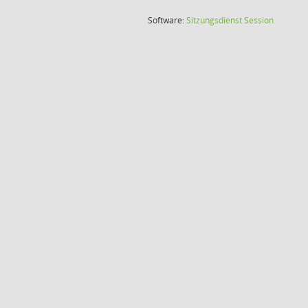
(Wird in
Software:
Sitzungsdienst
Session