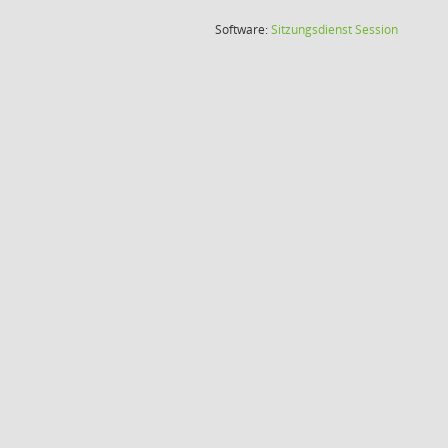
(Wird in
Software:
Sitzungsdienst
Session