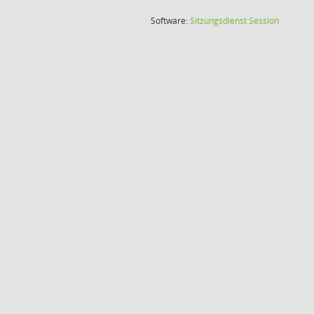
(Wird in
Software:
Sitzungsdienst
Session