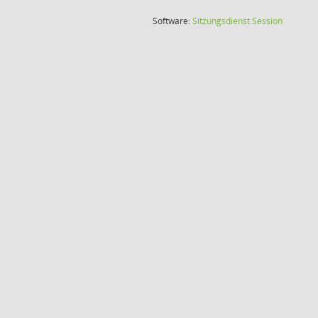
(Wird in
Software:
Sitzungsdienst
Session