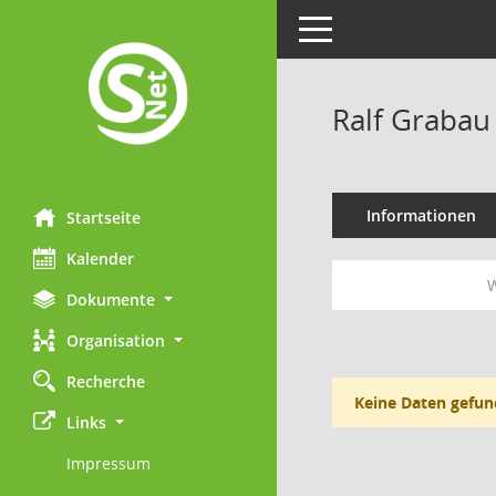
Toggle navigation
Ralf Grabau
Informationen
Startseite
Kalender
W
Dokumente
Organisation
Recherche
Keine Daten gefun
Links
Impressum