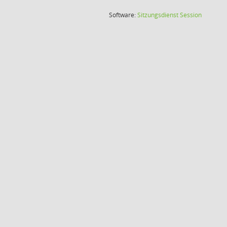
(Wird in
Software:
Sitzungsdienst
Session