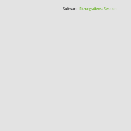
(Wird in
Software:
Sitzungsdienst
Session