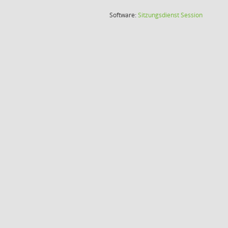
(Wird in
Software:
Sitzungsdienst
Session