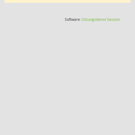
(Wird in
Software:
Sitzungsdienst
Session