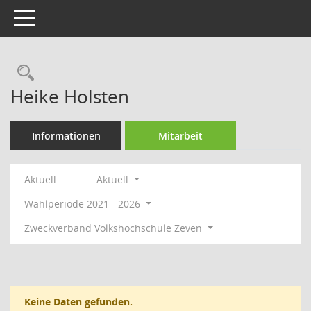
Toggle navigation
Rechercheauswahl
Heike Holsten
Informationen
Mitarbeit
Aktuell
Aktuell
Wahlperiode 2021 - 2026
Zweckverband Volkshochschule Zeven
Keine Daten gefunden.