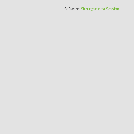
(Wird in
Software:
Sitzungsdienst
Session