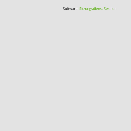
(Wird in
Software:
Sitzungsdienst
Session