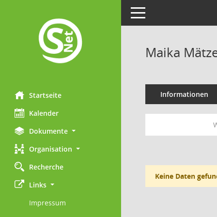
Toggle navigation
Maika Mätz
Informationen
Startseite
Kalender
W
Dokumente
Organisation
Recherche
Keine Daten gefun
Links
Impressum