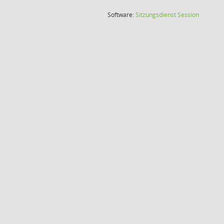
(Wird in
Software:
Sitzungsdienst
Session