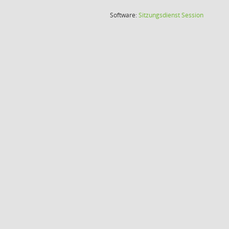
(Wird in
Software:
Sitzungsdienst
Session