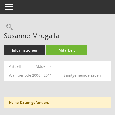
Toggle navigation
Rechercheauswahl
Susanne Mrugalla
Informationen
Mitarbeit
Aktuell
Aktuell
Wahlperiode 2006 - 2011
Samtgemeinde Zeven
Keine Daten gefunden.