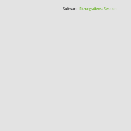
(Wird in
Software:
Sitzungsdienst
Session