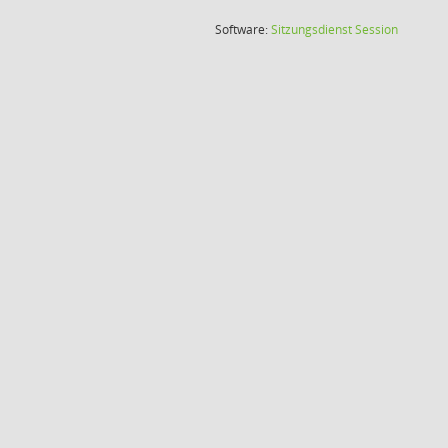
(Wird in
Software:
Sitzungsdienst
Session