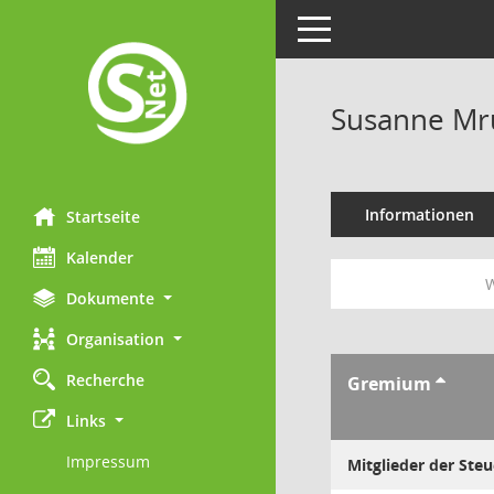
Toggle navigation
Susanne Mr
Informationen
Startseite
Kalender
W
Dokumente
Organisation
Recherche
Gremium
Links
Impressum
Mitglieder der Ste