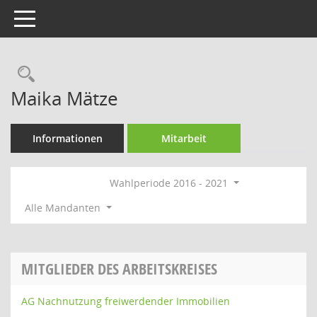
Toggle navigation
Rechercheauswahl
Maika Mätze
Informationen
Mitarbeit
Wahlperiode 2016 - 2021
Alle Mandanten
MITGLIEDER DES ARBEITSKREISES
AG Nachnutzung freiwerdender Immobilien