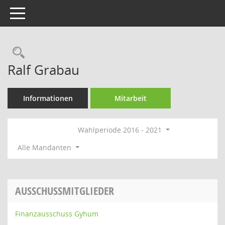
Toggle navigation
Rechercheauswahl
Ralf Grabau
Informationen
Mitarbeit
Wahlperiode 2016 - 2021
Alle Mandanten
AUSSCHUSSMITGLIEDER
Finanzausschuss Gyhum