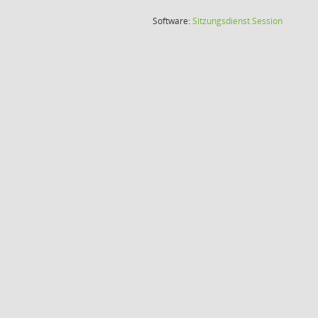
(Wird in
Software:
Sitzungsdienst
Session