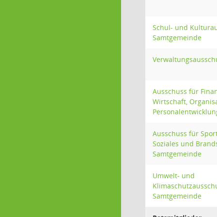
Schul- und Kultura
Samtgemeinde
Verwaltungsausschu
Ausschuss für Fina
Wirtschaft, Organis
Personalentwicklun
Ausschuss für Sport
Soziales und Brand
Samtgemeinde
Umwelt- und
Klimaschutzaussch
Samtgemeinde