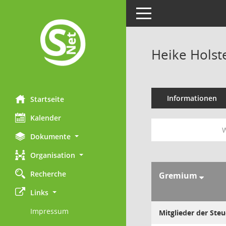
Toggle navigation
Heike Holst
Informationen
Startseite
Kalender
W
Dokumente
Organisation
Recherche
Gremium
Links
Impressum
Mitglieder der Ste