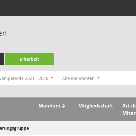
en
Mitarbeit
ahlperiode 2021 - 2026
Alle Mandanten
Mandant
Mitgliedschaft
Art d
Mitar
uerungsgruppe