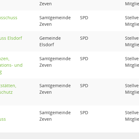
Zeven
Mitgli
usschuss
Samtgemeinde
SPD
Stellv
Zeven
Mitgli
ss Elsdorf
Gemeinde
SPD
Stellv
Elsdorf
Mitgli
nzen,
Samtgemeinde
SPD
Stellv
ations- und
Zeven
Mitgli
g
stätten,
Samtgemeinde
SPD
Stellv
schutz
Zeven
Mitgli
Samtgemeinde
SPD
Stellv
uss
Zeven
Mitgli