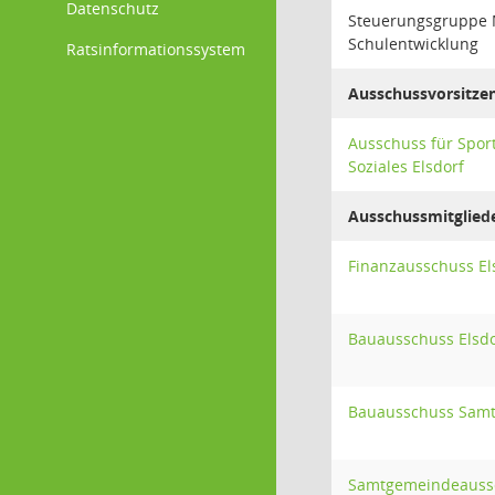
Datenschutz
Steuerungsgruppe
Schulentwicklung
Ratsinformationssystem
Ausschussvorsitze
Ausschuss für Sport
Soziales Elsdorf
Ausschussmitglied
Finanzausschuss El
Bauausschuss Elsdo
Bauausschuss Sam
Samtgemeindeauss