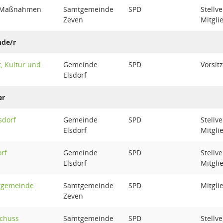
 Maßnahmen
Samtgemeinde
SPD
Stellv
Zeven
Mitgli
nde/r
, Kultur und
Gemeinde
SPD
Vorsitz
Elsdorf
er
sdorf
Gemeinde
SPD
Stellv
Elsdorf
Mitgli
rf
Gemeinde
SPD
Stellv
Elsdorf
Mitgli
tgemeinde
Samtgemeinde
SPD
Mitgli
Zeven
chuss
Samtgemeinde
SPD
Stellv