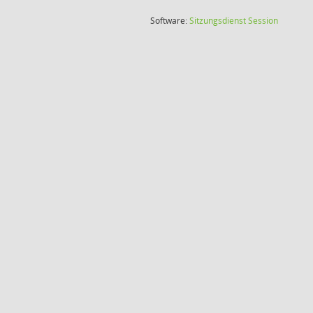
(Wird in
Software:
Sitzungsdienst
Session