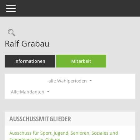
Toggle navigation
Rechercheauswahl
Ralf Grabau
Informationen
Mitarbeit
alle Wahlperioden
Alle Mandanten
AUSSCHUSSMITGLIEDER
Ausschuss für Sport, Jugend, Senioren, Soziales und
Fremdenverkehr Gyhum