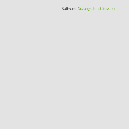
(Wird in
Software:
Sitzungsdienst
Session