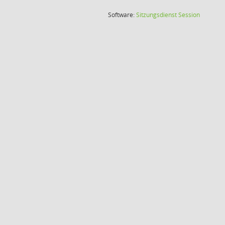
(Wird in
Software:
Sitzungsdienst
Session