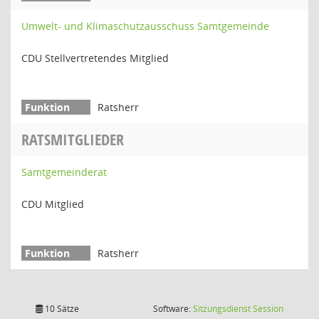
Umwelt- und Klimaschutzausschuss Samtgemeinde
CDU Stellvertretendes Mitglied
Ratsherr
RATSMITGLIEDER
Samtgemeinderat
CDU Mitglied
Ratsherr
(Wird in
10 Sätze
Software:
Sitzungsdienst
Session