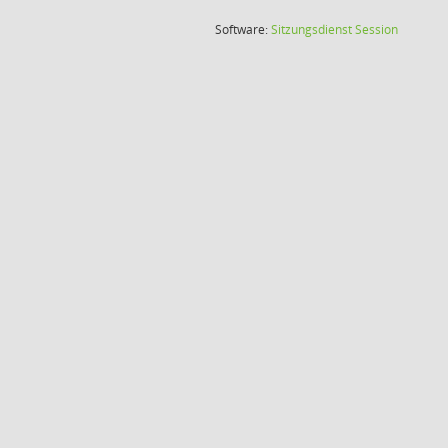
(Wird in
Software:
Sitzungsdienst
Session