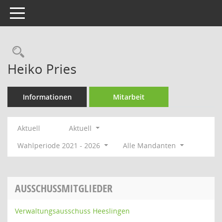
Toggle navigation
Rechercheauswahl
Heiko Pries
Informationen
Mitarbeit
Aktuell
Aktuell
Wahlperiode 2021 - 2026
Alle Mandanten
AUSSCHUSSMITGLIEDER
Verwaltungsausschuss Heeslingen