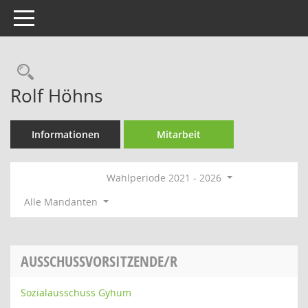
Toggle navigation
Rechercheauswahl
Rolf Höhns
Informationen
Mitarbeit
Wahlperiode 2021 - 2026
Alle Mandanten
AUSSCHUSSVORSITZENDE/R
Sozialausschuss Gyhum