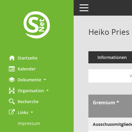
Toggle navigation
Heiko Pries
Informationen
Startseite
Kalender
W
Dokumente
Organisation
Recherche
Gremium
Links
Impressum
Ausschussmitglied