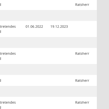
d
Ratsherr
rtretendes
01.06.2022
19.12.2023
d
rtretendes
Ratsherr
d
d
Ratsherr
rtretendes
Ratsherr
d