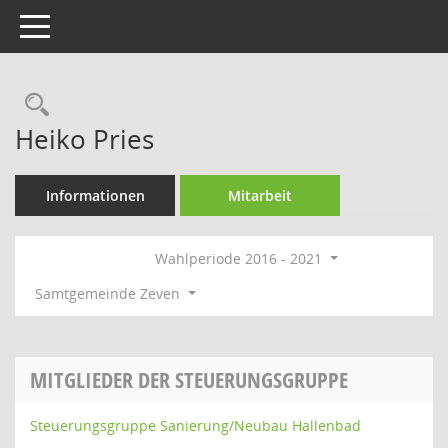
Toggle navigation
Rechercheauswahl
Heiko Pries
Informationen
Mitarbeit
Wahlperiode 2016 - 2021
Samtgemeinde Zeven
MITGLIEDER DER STEUERUNGSGRUPPE
Steuerungsgruppe Sanierung/Neubau Hallenbad