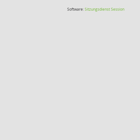
(Wird in
Software:
Sitzungsdienst
Session