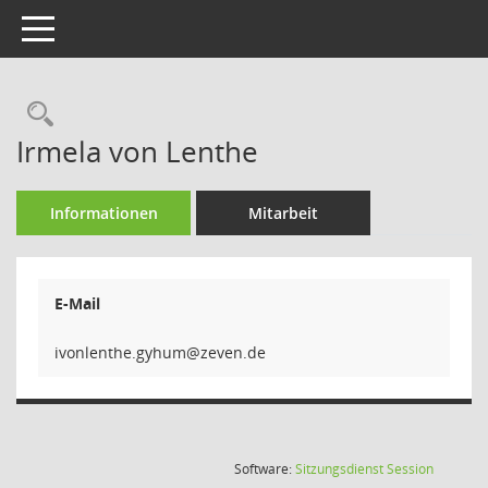
Toggle navigation
Rechercheauswahl
Irmela von Lenthe
Informationen
Mitarbeit
E-Mail
muhyg.eh
(Wird in
Software:
Sitzungsdienst
Session