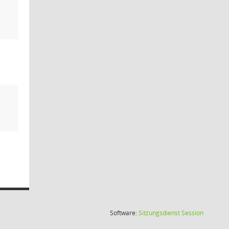
(Wird in
Software:
Sitzungsdienst
Session