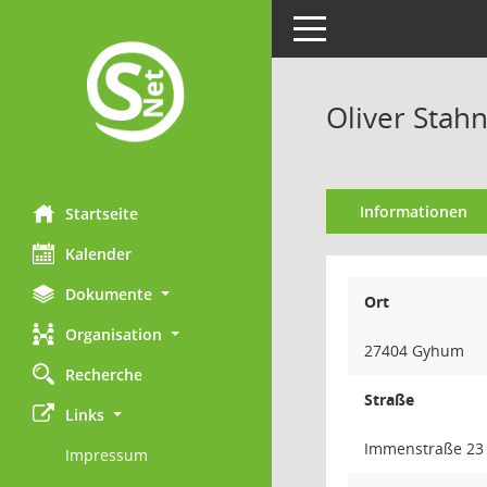
Toggle navigation
Oliver Stah
Informationen
Startseite
Kalender
Dokumente
Ort
Organisation
27404 Gyhum
Recherche
Straße
Links
Immenstraße 23
Impressum