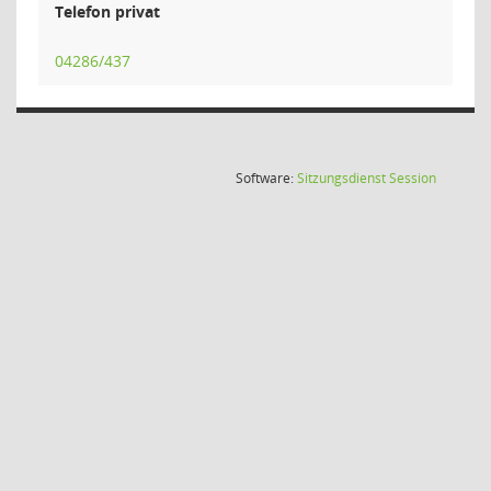
Telefon privat
04286/437
(Wird in
Software:
Sitzungsdienst
Session