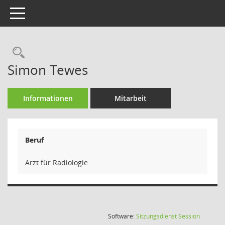
Toggle navigation
Rechercheauswahl
Simon Tewes
Informationen
Mitarbeit
Beruf
Arzt für Radiologie
(Wird in
Software:
Sitzungsdienst
Session