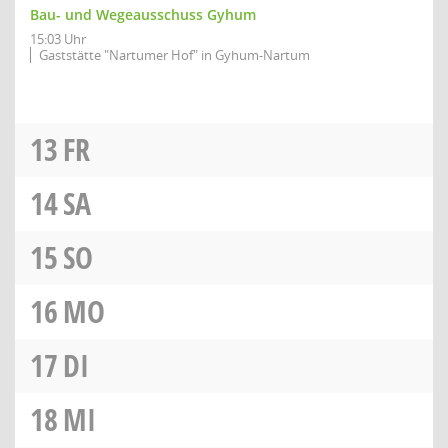
Bau- und Wegeausschuss Gyhum
15:03 Uhr
Gaststätte "Nartumer Hof" in Gyhum-Nartum
13
FR
14
SA
15
SO
16
MO
17
DI
18
MI