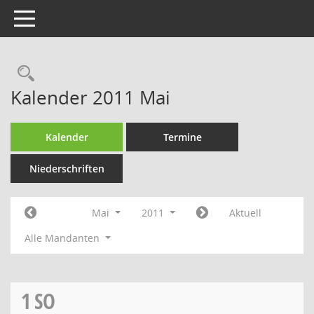
Toggle navigation
Rechercheauswahl
Kalender 2011 Mai
Kalender
Termine
Niederschriften
Mai
2011
Aktuell
Alle Mandanten
1
SO