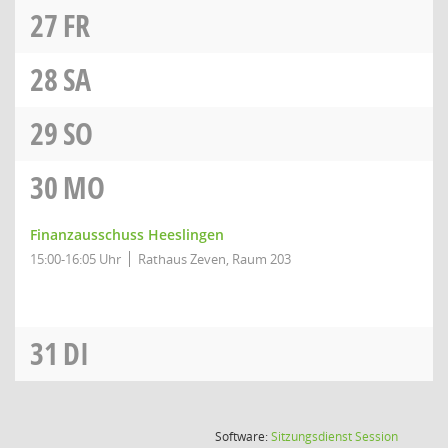
27
FR
28
SA
29
SO
30
MO
Finanzausschuss Heeslingen
15:00-16:05 Uhr
Rathaus Zeven, Raum 203
31
DI
(Wird in
Software:
Sitzungsdienst
Session