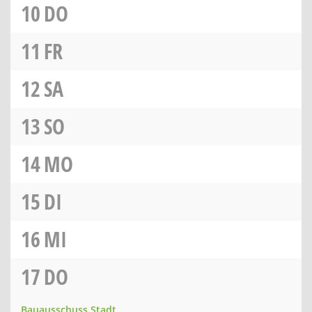
10
DO
11
FR
12
SA
13
SO
14
MO
15
DI
16
MI
17
DO
Bauausschuss Stadt