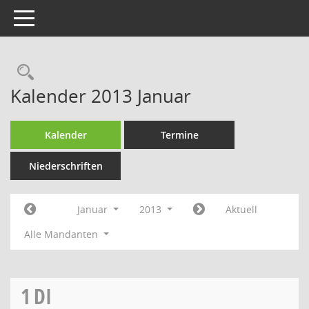
Toggle navigation
Rechercheauswahl
Kalender 2013 Januar
Kalender
Termine
Niederschriften
Januar
2013
Aktuell
Alle Mandanten
1
DI