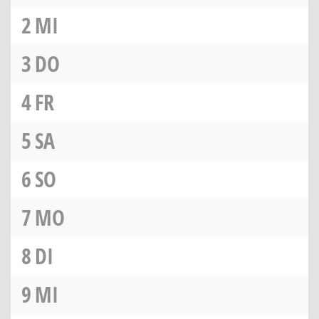
2
MI
3
DO
4
FR
5
SA
6
SO
7
MO
8
DI
9
MI