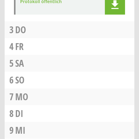
Protokoll öffentlich
3
DO
4
FR
5
SA
6
SO
7
MO
8
DI
9
MI