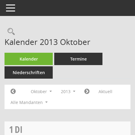
Toggle navigation
Rechercheauswahl
Kalender 2013 Oktober
Kalender
Termine
Niederschriften
Oktober
2013
Aktuell
Alle Mandanten
1
DI