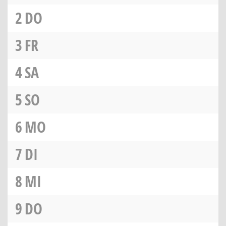
2
DO
3
FR
4
SA
5
SO
6
MO
7
DI
8
MI
9
DO