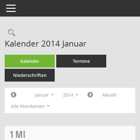
Toggle navigation
Rechercheauswahl
Kalender 2014 Januar
Kalender
Termine
Niederschriften
Januar
2014
Aktuell
Alle Mandanten
1
MI