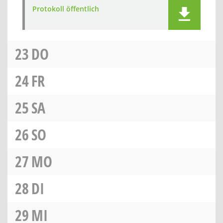
Protokoll öffentlich
23
DO
24
FR
25
SA
26
SO
27
MO
28
DI
29
MI