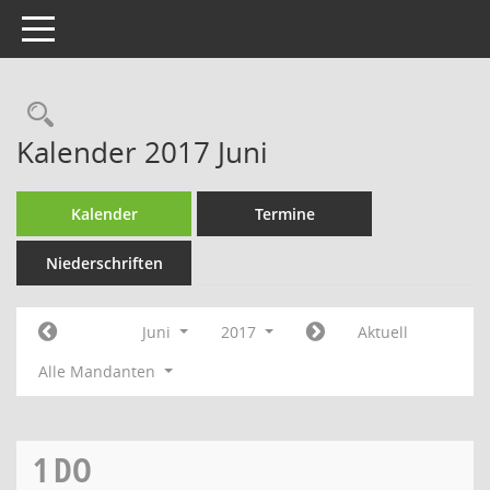
Toggle navigation
Rechercheauswahl
Kalender 2017 Juni
Kalender
Termine
Niederschriften
Juni
2017
Aktuell
Alle Mandanten
1
DO