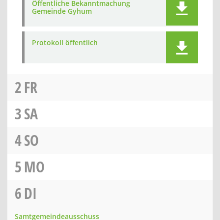
Öffentliche Bekanntmachung
Gemeinde Gyhum
Protokoll öffentlich
2
FR
3
SA
4
SO
5
MO
6
DI
Samtgemeindeausschuss