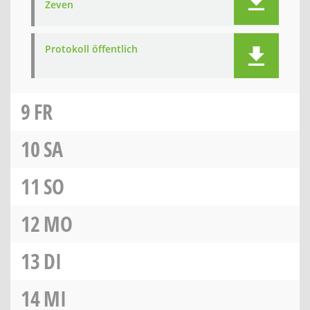
Zeven
Protokoll öffentlich
9
FR
10
SA
11
SO
12
MO
13
DI
14
MI