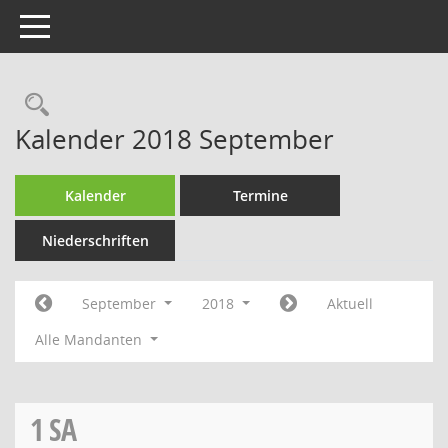
Toggle navigation
Rechercheauswahl
Kalender 2018 September
Kalender
Termine
Niederschriften
September
2018
Aktuell
Alle Mandanten
1
SA