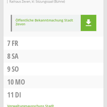
Rathaus Zeven, kl. Sitzungssaal (Bühne)
Öffentliche Bekanntmachung Stadt
Zeven
7
FR
8
SA
9
SO
10
MO
11
DI
Verwaltungsausschuss Stadt