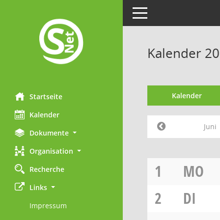
Toggle navigation
Kalender 20
Kalender
Startseite
Kalender
Juni
Dokumente
Organisation
1
MO
Recherche
Links
2
DI
Impressum