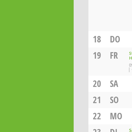
18
DO
19
FR
S
H
0
20
SA
21
SO
22
MO
S