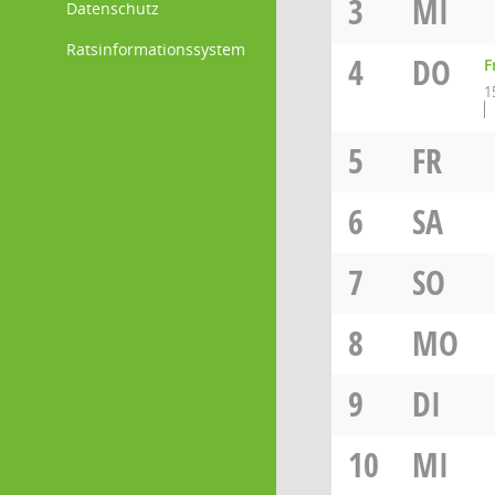
3
MI
Datenschutz
Ratsinformationssystem
4
DO
F
1
5
FR
6
SA
7
SO
8
MO
9
DI
10
MI