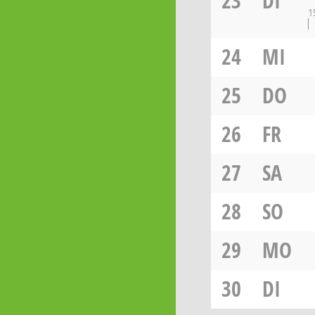
23
DI
1
24
MI
25
DO
26
FR
27
SA
28
SO
29
MO
30
DI