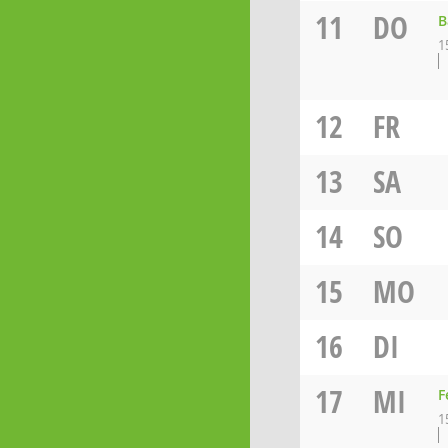
11
DO
B
1
12
FR
13
SA
14
SO
15
MO
16
DI
17
MI
F
1