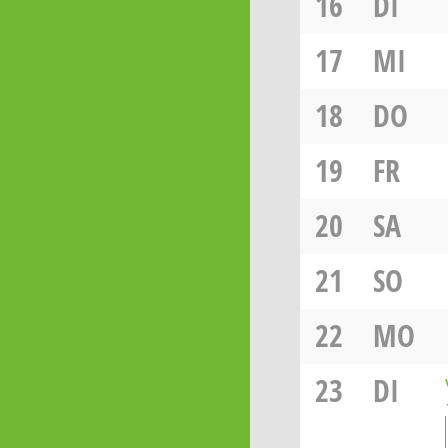
16
DI
17
MI
18
DO
19
FR
20
SA
21
SO
22
MO
23
DI