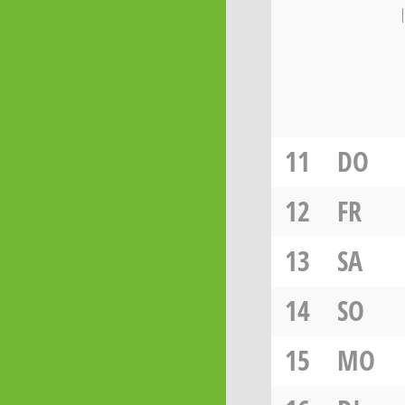
11
DO
12
FR
13
SA
14
SO
15
MO