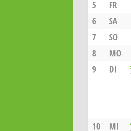
5
FR
6
SA
7
SO
8
MO
9
DI
10
MI