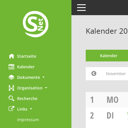
Toggle navigation
Kalender 2
Kalender
Startseite
Kalender
November
Dokumente
Organisation
1
MO
Recherche
Links
2
DI
Impressum