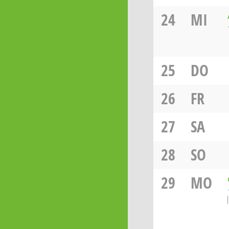
24
MI
25
DO
26
FR
27
SA
28
SO
29
MO