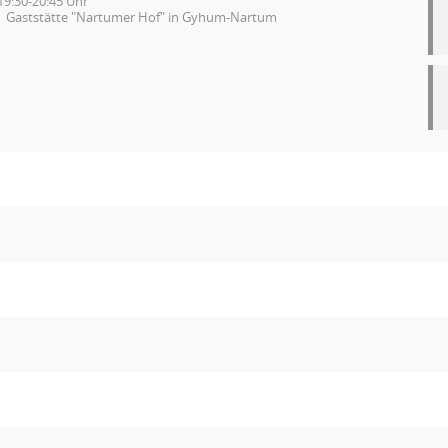
19:30-20:45 Uhr
Gaststätte "Nartumer Hof" in Gyhum-Nartum