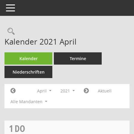
Toggle navigation
Rechercheauswahl
Kalender 2021 April
Kalender
Termine
Niederschriften
April
2021
Aktuell
Alle Mandanten
1
DO