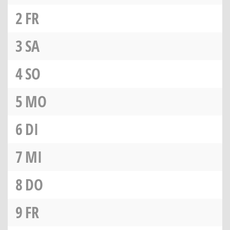
2
FR
3
SA
4
SO
5
MO
6
DI
7
MI
8
DO
9
FR