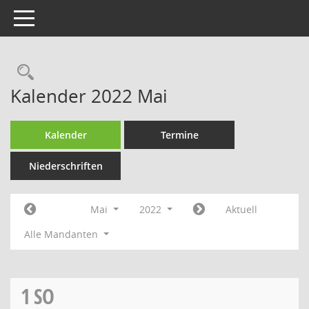
Toggle navigation
Rechercheauswahl
Kalender 2022 Mai
Kalender
Termine
Niederschriften
Mai
2022
Aktuell
Alle Mandanten
1
SO