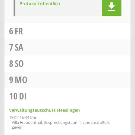
Protokoll öffentlich
6
FR
7
SA
8
SO
9
MO
10
DI
Verwaltungsausschuss Heeslingen
15:02-16:33 Uhr
Villa Freudenthal, Besprechungsraum I, Lindenstraße 6,
Zeven