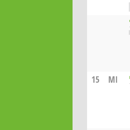
15
MI