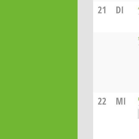
21
DI
22
MI