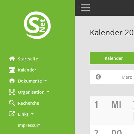
Toggle navigation
Kalender 2
Kalender
Startseite
Kalender
März
Dokumente
Organisation
1
MI
Recherche
Links
Impressum
2
DO