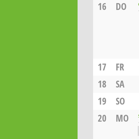
16
DO
17
FR
18
SA
19
SO
20
MO