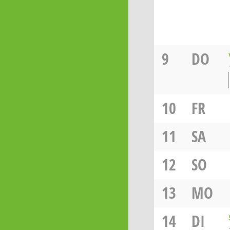
9
DO
10
FR
11
SA
12
SO
13
MO
14
DI