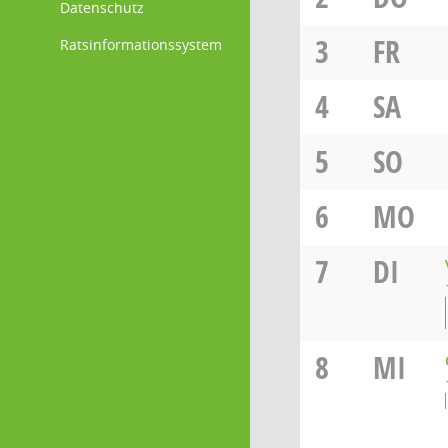
Datenschutz
3
FR
Ratsinformationssystem
4
SA
5
SO
6
MO
7
DI
8
MI