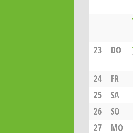
23
DO
24
FR
25
SA
26
SO
27
MO