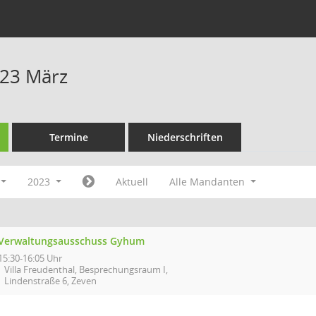
023 März
Termine
Niederschriften
2023
Aktuell
Alle Mandanten
Verwaltungsausschuss Gyhum
15:30-16:05 Uhr
Villa Freudenthal, Besprechungsraum I,
Lindenstraße 6, Zeven