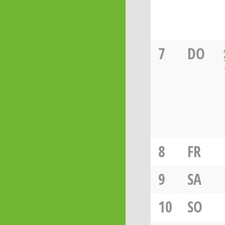
7
DO
8
FR
9
SA
10
SO