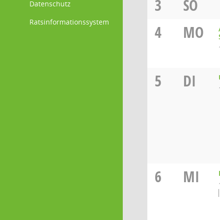
3
SO
Datenschutz
Ratsinformationssystem
4
MO
5
DI
6
MI