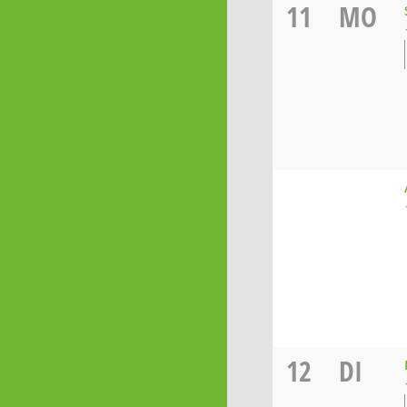
11
MO
12
DI