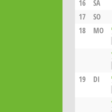
16
SA
17
SO
18
MO
19
DI