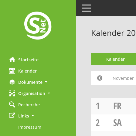
Toggle navigation
Kalender 2
Kalender
Startseite
Kalender
November
Dokumente
Organisation
1
FR
Recherche
Links
2
SA
Impressum