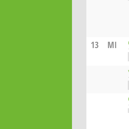
13
MI