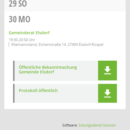
29
SO
30
MO
Gemeinderat Elsdorf
19:30-20:50 Uhr
Kliemannsland, Eichenstraße 14, 27404 Elsdorf-Rüspel
Öffentliche Bekanntmachung
Gemeinde Elsdorf
Protokoll öffentlich
(Wird in
Software:
Sitzungsdienst
Session