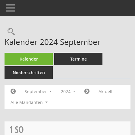
Toggle navigation
Rechercheauswahl
Kalender 2024 September
Kalender
Termine
Niederschriften
September
2024
Aktuell
Alle Mandanten
1
SO