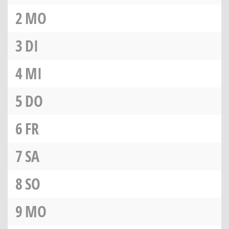
2
MO
3
DI
4
MI
5
DO
6
FR
7
SA
8
SO
9
MO