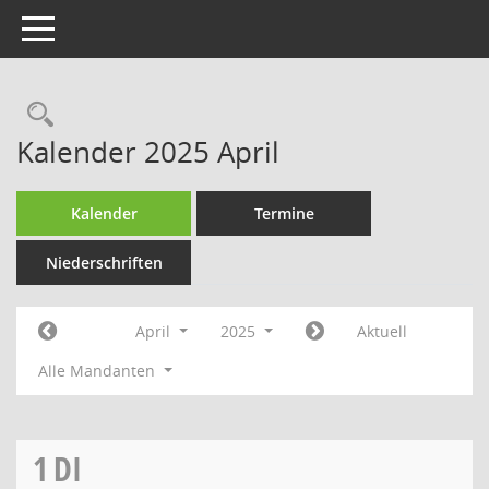
Toggle navigation
Rechercheauswahl
Kalender 2025 April
Kalender
Termine
Niederschriften
April
2025
Aktuell
Alle Mandanten
1
DI