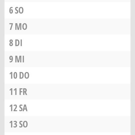
6
SO
7
MO
8
DI
9
MI
10
DO
11
FR
12
SA
13
SO